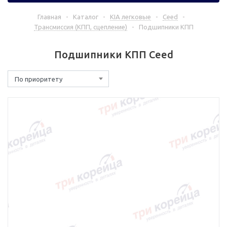
Главная
-
Каталог
-
KIA легковые
-
Ceed
-
Трансмиссия (КПП, сцепление)
-
Подшипники КПП
Подшипники КПП Ceed
По приоритету