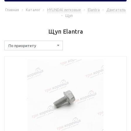
Главная
-
Каталог
-
HYUNDAI легковые
-
Elantra
-
Двигатель
-
Щуп
Щуп Elantra
По приоритету