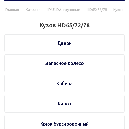
Главная
-
Каталог
-
HYUNDAI грузовые
-
HD65/72/78
-
Кузов
Кузов HD65/72/78
Двери
Запасное колесо
Кабина
Капот
Крюк буксировочный