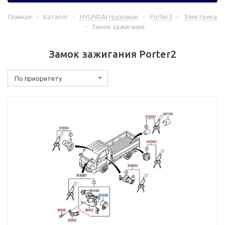
Главная
-
Каталог
-
HYUNDAI грузовые
-
Porter2
-
Электрика
-
Замок зажигания
Замок зажигания Porter2
По приоритету