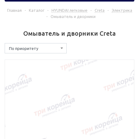
Главная
-
Каталог
-
HYUNDAI легковые
-
Creta
-
Электрика
-
Омыватель и дворники
Омыватель и дворники Creta
По приоритету