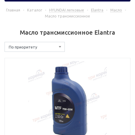
Главная
-
Каталог
-
HYUNDAI легковые
-
Elantra
-
Масло
-
Масло трансмиссионное
Масло трансмиссионное Elantra
По приоритету