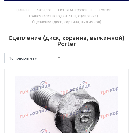
Главная
-
Каталог
-
HYUNDAI грузовые
-
Porter
-
Трансмиссия (кардан, КПП, сцепление)
-
Сцепление (диск, корзина, выжимной)
Сцепление (диск, корзина, выжимной)
Porter
По приоритету