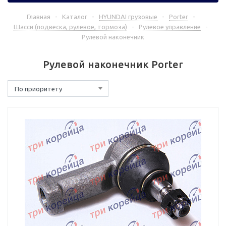
Главная
-
Каталог
-
HYUNDAI грузовые
-
Porter
-
Шасси (подвеска, рулевое, тормоза)
-
Рулевое управление
-
Рулевой наконечник
Рулевой наконечник Porter
По приоритету