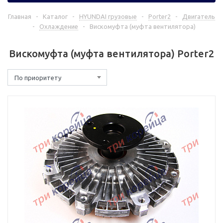
Главная
-
Каталог
-
HYUNDAI грузовые
-
Porter2
-
Двигатель
-
Охлаждение
-
Вискомуфта (муфта вентилятора)
Вискомуфта (муфта вентилятора) Porter2
По приоритету