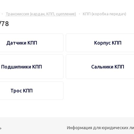
-
Трансмиссия (кардан, КПП, сцепление)
-
КПП (коробка передач)
/78
Датчики КПП
Корпус КПП
Подшипники КПП
Сальники КПП
Трос КПП
ь
Информация для юридических л