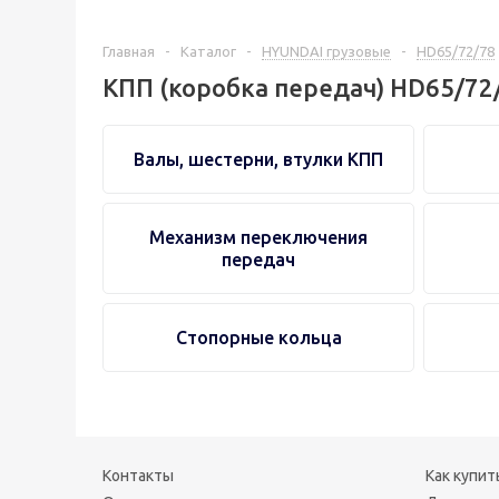
Главная
-
Каталог
-
HYUNDAI грузовые
-
HD65/72/78
КПП (коробка передач) HD65/72
Валы, шестерни, втулки КПП
Механизм переключения
передач
Стопорные кольца
Контакты
Как купит