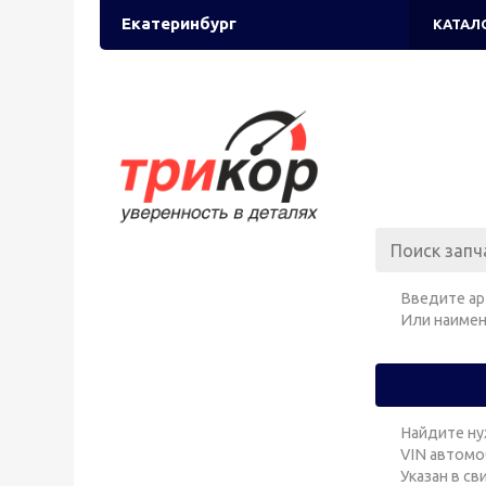
Екатеринбург
КАТАЛ
Введите ар
Или наимен
Найдите ну
VIN автомо
Указан в с