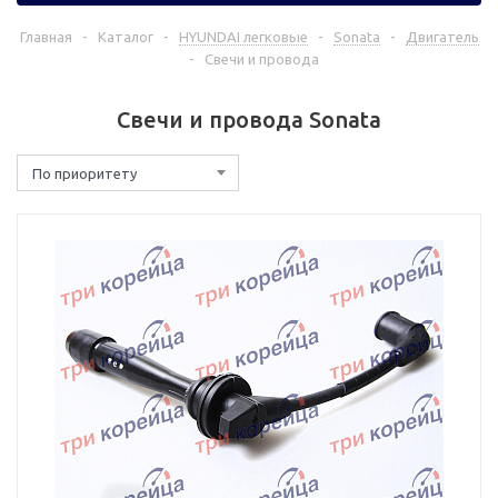
Главная
-
Каталог
-
HYUNDAI легковые
-
Sonata
-
Двигатель
-
Свечи и провода
Свечи и провода Sonata
По приоритету