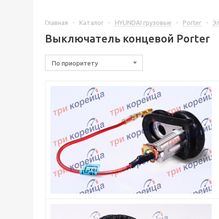
Главная
-
Каталог
-
HYUNDAI грузовые
-
Porter
-
Э
Выключатель концевой Porter
По приоритету