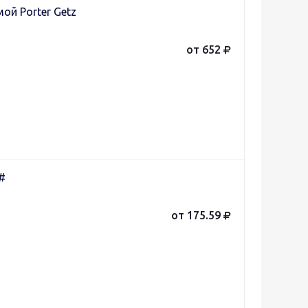
ой Porter Getz
от 652
#
от 175.59