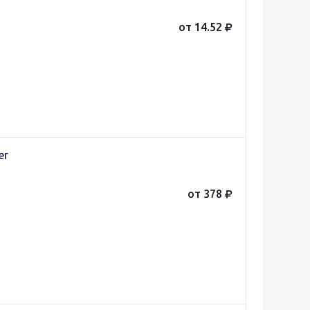
от 14.52
er
от 378