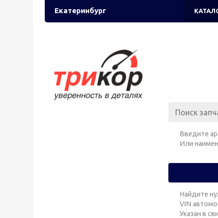
Екатеринбург
КАТАЛ
Введите ар
Или наимен
Найдите ну
VIN автомо
Указан в с