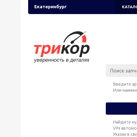
Екатеринбург
КАТАЛ
Введите ар
Или наимен
Найдите ну
VIN автомо
Указан в с