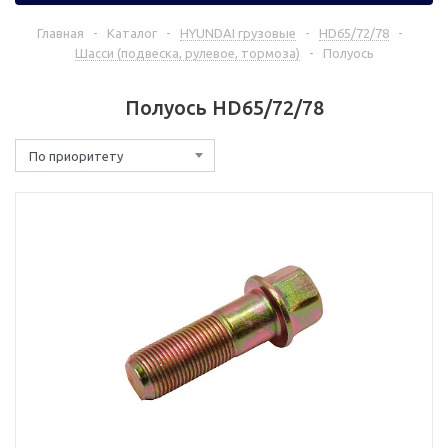
Главная
-
Каталог
-
HYUNDAI грузовые
-
HD65/72/78
-
Шасси (подвеска, рулевое, тормоза)
-
Полуось
Полуось HD65/72/78
По приоритету