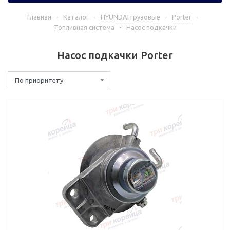
Главная
-
Каталог
-
HYUNDAI грузовые
-
Porter
-
Топливная система
-
Насос подкачки
Насос подкачки Porter
По приоритету