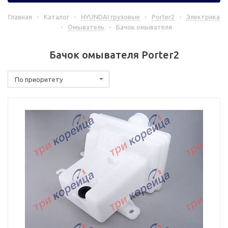
Главная
-
Каталог
-
HYUNDAI грузовые
-
Porter2
-
Электрика
-
Омыватель
-
Бачок омывателя
Бачок омывателя Porter2
По приоритету