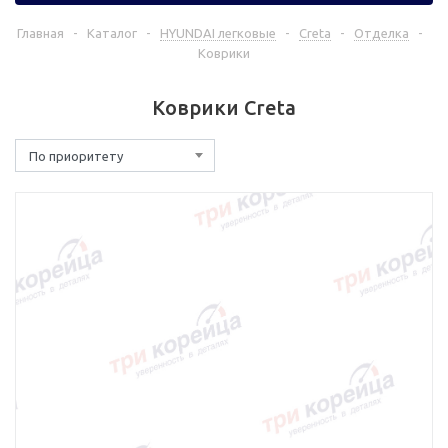
Главная
-
Каталог
-
HYUNDAI легковые
-
Creta
-
Отделка
-
Коврики
Коврики Creta
По приоритету