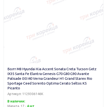
Болт M8 Hyundai Kia Accent Sonata Creta Tucson Getz
IX35 Santa Fe Elantra Genesis G70 G80 G90 Avante
Palisade I30 I40 Verna Grandeur H1 Grand Starex Rio
Sportage Ceed Sorento Optima Cerato Seltos K5
Picanto
Артикул: 1129306146K
В наличии:
Марата, 17 -
4 шт