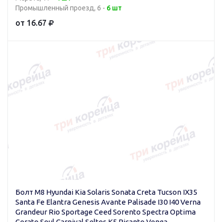
Промышленный проезд, 6 -
6 шт
от 16.67
Болт M8 Hyundai Kia Solaris Sonata Creta Tucson IX35
Santa Fe Elantra Genesis Avante Palisade I30 I40 Verna
Grandeur Rio Sportage Ceed Sorento Spectra Optima
Cerato Soul Carnival Seltos K5 Picanto Venga