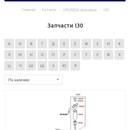
Главная
-
Каталог
-
HYUNDAI легковые
-
I30
Запчасти I30
А
Б
В
Г
Д
Е
Ё
Ж
З
И
К
Л
М
Н
О
П
Р
С
Т
У
Ф
Х
Ц
Ч
Ш
Щ
Э
Ю
Я
По наличию