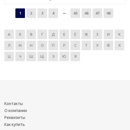
1
2
3
4
45
46
47
48
А
Б
В
Г
Д
Е
Ё
Ж
З
И
К
Л
М
Н
О
П
Р
С
Т
У
Ф
Х
Ц
Ч
Ш
Щ
Э
Ю
Я
Контакты
О компании
Реквизиты
Как купить