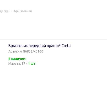
делка
-
Брызговики
Брызговик передний правый Creta
Артикул: 86832M0100
В наличии:
Марата, 17 -
1 шт