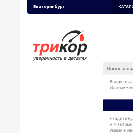
Екатеринбург
КАТАЛ
Введите ар
Или наимен
Найдите ну
VIN автомо
Указан в с