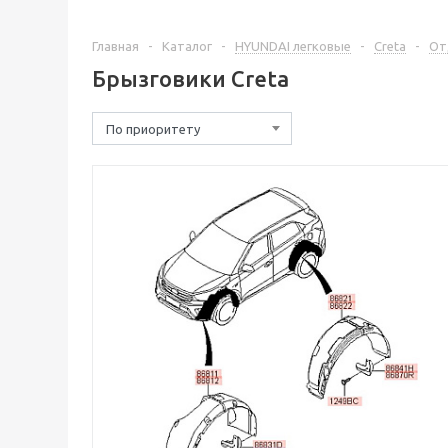
Главная
-
Каталог
-
HYUNDAI легковые
-
Creta
-
От
Брызговики Creta
По приоритету