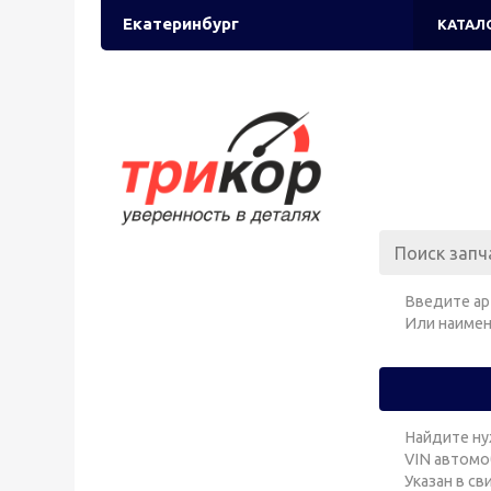
Екатеринбург
КАТАЛ
Введите ар
Или наимен
Найдите ну
VIN автомо
Указан в с