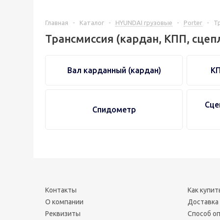
Главная
-
Каталог
-
HYUNDAI грузовые
-
Porter
-
Т
Трансмиссия (кардан, КПП, сцеп
Вал карданный (кардан)
КП
Сце
Спидометр
Контакты
Как купит
О компании
Доставка
Реквизиты
Способ о