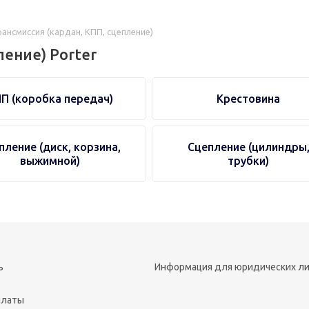
рансмиссия (кардан, КПП, сцепление)
ление) Porter
П (коробка передач)
Крестовина
пление (диск, корзина,
Сцепление (цилиндры
выжимной)
трубки)
ь
Информация для юридических л
платы