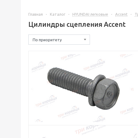
Главная
-
Каталог
-
HYUNDAI легковые
-
Accent
-
Т
Цилиндры сцепления Accent
По приоритету