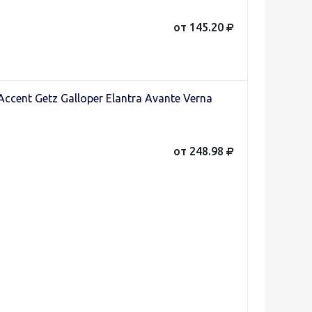
от 145.20
ent Getz Galloper Elantra Avante Verna
от 248.98