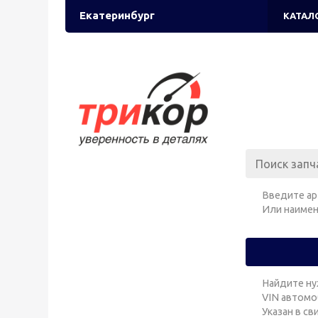
Екатеринбург
КАТАЛ
Введите ар
Или наимен
Найдите ну
VIN автомо
Указан в с