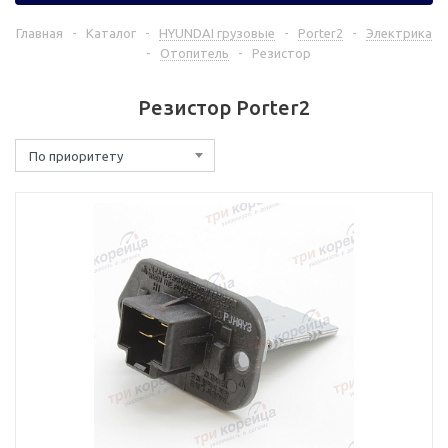
Главная
-
Каталог
-
HYUNDAI грузовые
-
Porter2
-
Электрика
-
Отопитель
-
Резистор
Резистор Porter2
По приоритету