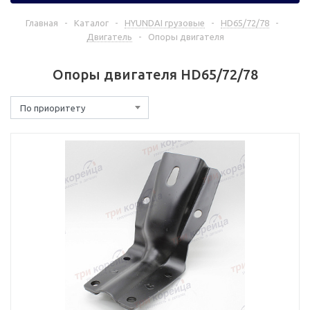
Главная
-
Каталог
-
HYUNDAI грузовые
-
HD65/72/78
-
Двигатель
-
Опоры двигателя
Опоры двигателя HD65/72/78
По приоритету