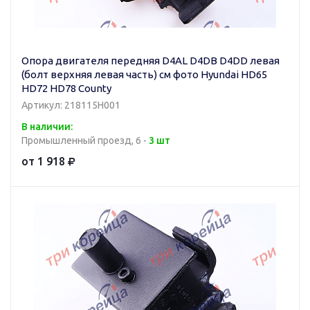
Опора двигателя передняя D4AL D4DB D4DD левая
(болт верхняя левая часть) см фото Hyundai HD65
HD72 HD78 County
Артикул: 218115H001
В наличии:
Промышленный проезд, 6 -
3 шт
от 1 918