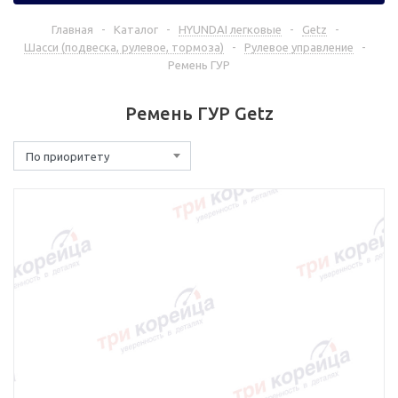
Главная
-
Каталог
-
HYUNDAI легковые
-
Getz
-
Шасси (подвеска, рулевое, тормоза)
-
Рулевое управление
-
Ремень ГУР
Ремень ГУР Getz
По приоритету