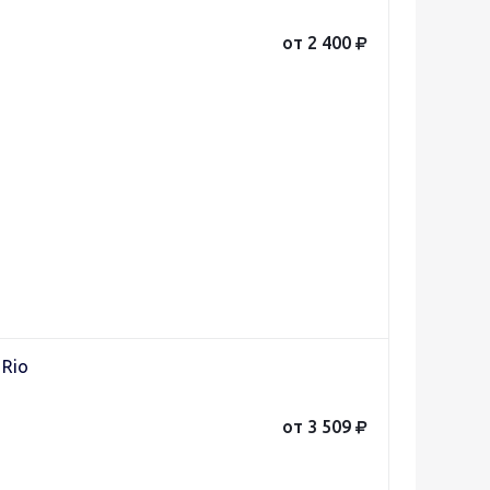
от 2 400
 Rio
от 3 509