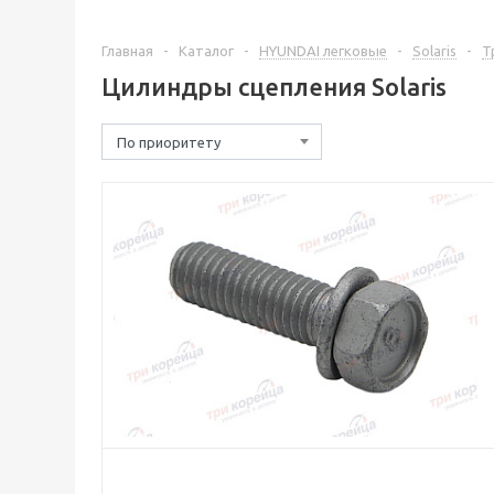
Главная
-
Каталог
-
HYUNDAI легковые
-
Solaris
-
Т
Цилиндры сцепления Solaris
По приоритету