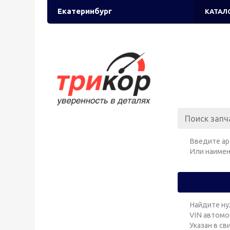
Екатеринбург
КАТАЛ
Введите ар
Или наимен
Найдите ну
VIN автомо
Указан в с