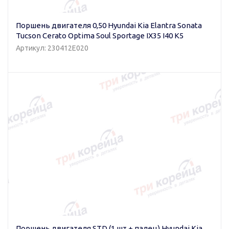
Поршень двигателя 0,50 Hyundai Kia Elantra Sonata
Tucson Cerato Optima Soul Sportage IX35 I40 K5
Артикул: 230412E020
Поршень двигателя STD (1 шт + палец) Hyundai Kia