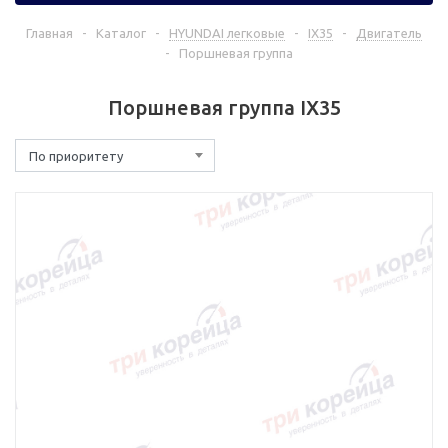
Главная
-
Каталог
-
HYUNDAI легковые
-
IX35
-
Двигатель
-
Поршневая группа
Поршневая группа IX35
По приоритету