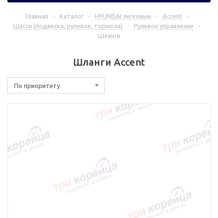
Главная
-
Каталог
-
HYUNDAI легковые
-
Accent
-
Шасси (подвеска, рулевое, тормоза)
-
Рулевое управление
-
Шланги
Шланги Accent
По приоритету