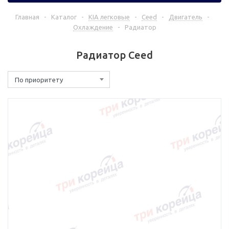
Главная
-
Каталог
-
KIA легковые
-
Ceed
-
Двигатель
-
Охлаждение
-
Радиатор
Радиатор Ceed
По приоритету