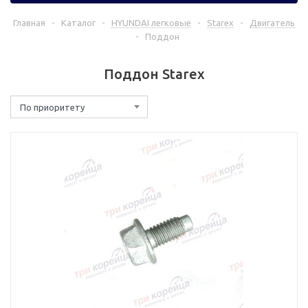
Главная
-
Каталог
-
HYUNDAI легковые
-
Starex
-
Двигатель
-
Поддон
Поддон Starex
По приоритету