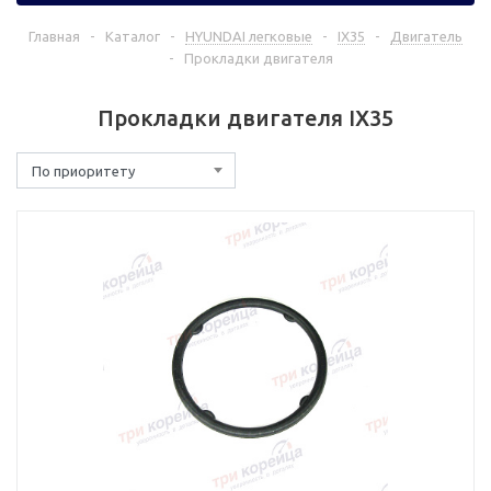
Главная
-
Каталог
-
HYUNDAI легковые
-
IX35
-
Двигатель
-
Прокладки двигателя
Прокладки двигателя IX35
По приоритету