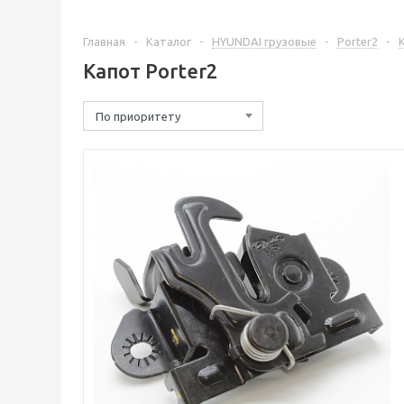
Главная
-
Каталог
-
HYUNDAI грузовые
-
Porter2
-
Капот Porter2
По приоритету