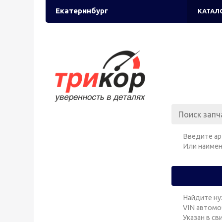
Екатеринбург
КАТАЛ
Введите ар
Или наимен
Найдите ну
VIN автомо
Указан в с