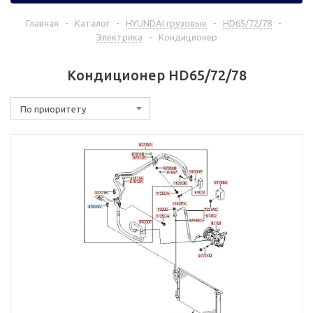
Главная
-
Каталог
-
HYUNDAI грузовые
-
HD65/72/78
-
Электрика
-
Кондиционер
Кондиционер HD65/72/78
По приоритету