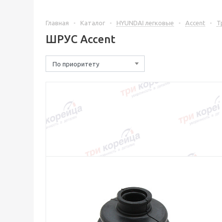
Главная
-
Каталог
-
HYUNDAI легковые
-
Accent
-
Т
ШРУС Accent
По приоритету