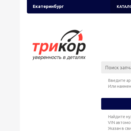
Екатеринбург
КАТАЛ
Введите ар
Или наимен
Найдите ну
VIN автомо
Указан в с