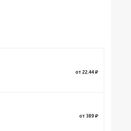
от 22.44
от 389