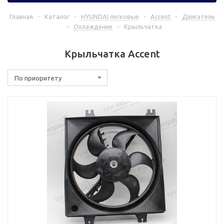
Главная
-
Каталог
-
HYUNDAI легковые
-
Accent
-
Двигатель
-
Охлаждение
-
Крыльчатка
Крыльчатка Accent
По приоритету