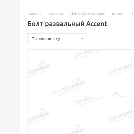
Главная
-
Каталог
-
HYUNDAI легковые
-
Accent
-
Ш
Болт развальный Accent
По приоритету