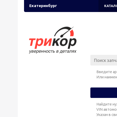
Екатеринбург
КАТАЛ
Введите ар
Или наимен
Найдите ну
VIN автомо
Указан в с