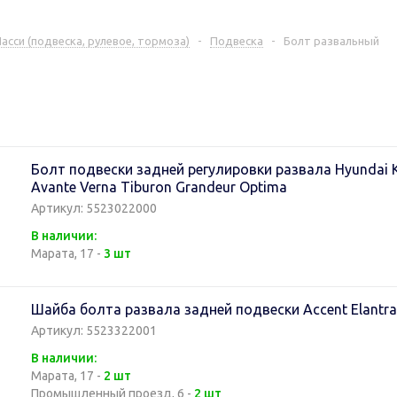
асси (подвеска, рулевое, тормоза)
-
Подвеска
-
Болт развальный
Болт подвески задней регулировки развала Hyundai Ki
Avante Verna Tiburon Grandeur Optima
Артикул: 5523022000
В наличии:
Марата, 17 -
3 шт
Шайба болта развала задней подвески Accent Elantra
Артикул: 5523322001
В наличии:
Марата, 17 -
2 шт
Промышленный проезд, 6 -
2 шт