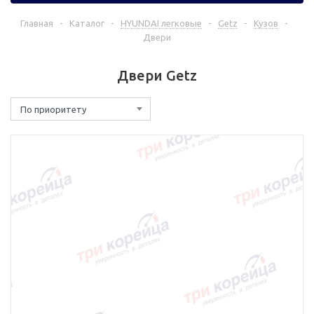
Главная
-
Каталог
-
HYUNDAI легковые
-
Getz
-
Кузов
-
Двери
Двери Getz
По приоритету