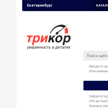
Екатеринбург
КАТАЛ
Введите ар
Или наимен
Найдите ну
VIN автомо
Указан в с