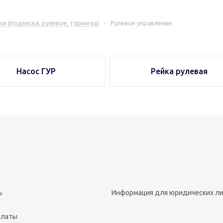
си (подвеска, рулевое, тормоза)
-
Рулевое управление
Насос ГУР
Рейка рулевая
ь
Информация для юридических л
платы