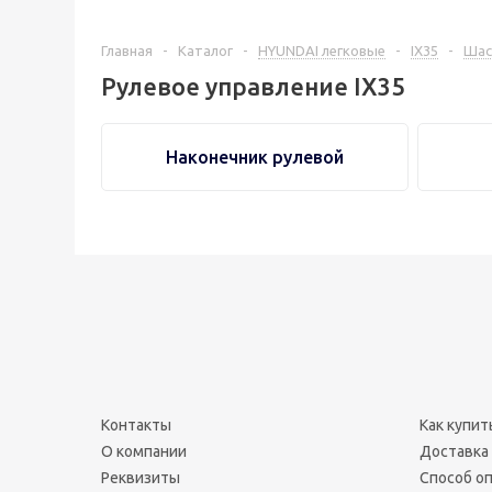
Главная
-
Каталог
-
HYUNDAI легковые
-
IX35
-
Шас
Рулевое управление IX35
Наконечник рулевой
Контакты
Как купит
О компании
Доставка
Реквизиты
Способ о