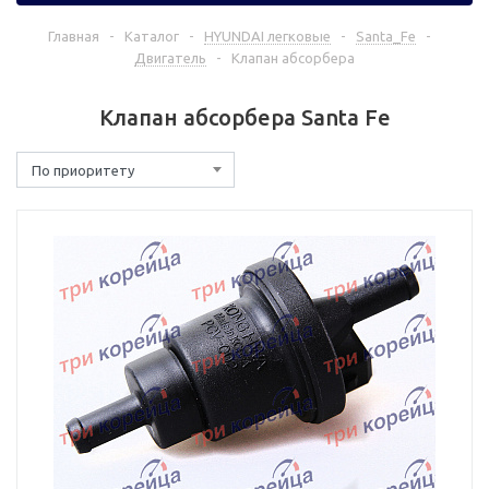
Главная
-
Каталог
-
HYUNDAI легковые
-
Santa_Fe
-
Двигатель
-
Клапан абсорбера
Клапан абсорбера Santa Fe
По приоритету