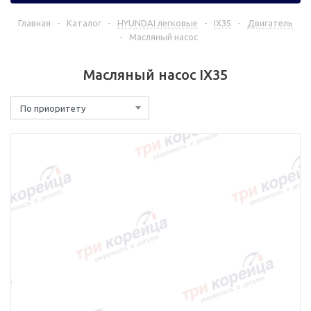
Главная
-
Каталог
-
HYUNDAI легковые
-
IX35
-
Двигатель
-
Масляный насос
Масляный насос IX35
По приоритету