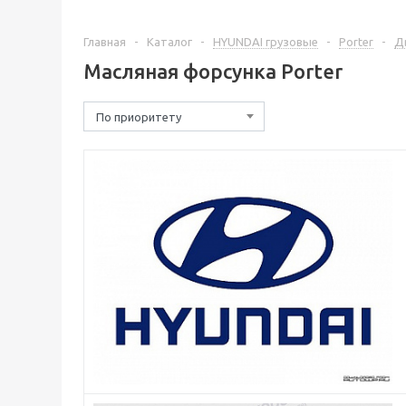
Главная
-
Каталог
-
HYUNDAI грузовые
-
Porter
-
Д
Масляная форсунка Porter
По приоритету