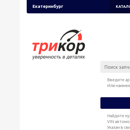
Екатеринбург
КАТАЛ
Введите ар
Или наимен
Найдите ну
VIN автомо
Указан в с