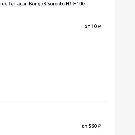
arex Terracan Bongo3 Sorento H1 H100
от 10
от 560