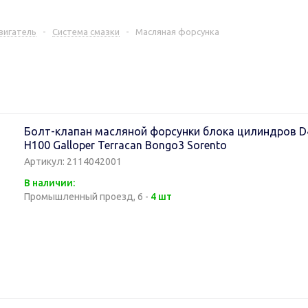
вигатель
-
Система смазки
-
Масляная форсунка
Болт-клапан масляной форсунки блока цилиндров D4BF
H100 Galloper Terracan Bongo3 Sorento
Артикул: 2114042001
В наличии:
Промышленный проезд, 6 -
4 шт