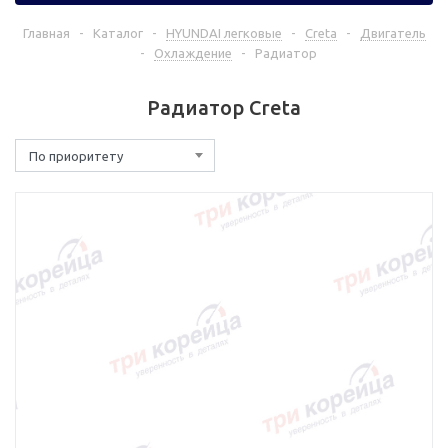
Главная
-
Каталог
-
HYUNDAI легковые
-
Creta
-
Двигатель
-
Охлаждение
-
Радиатор
Радиатор Creta
По приоритету