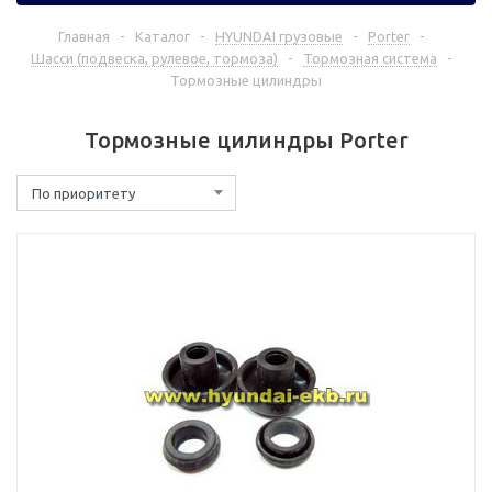
Главная
-
Каталог
-
HYUNDAI грузовые
-
Porter
-
Шасси (подвеска, рулевое, тормоза)
-
Тормозная система
-
Тормозные цилиндры
Тормозные цилиндры Porter
По приоритету