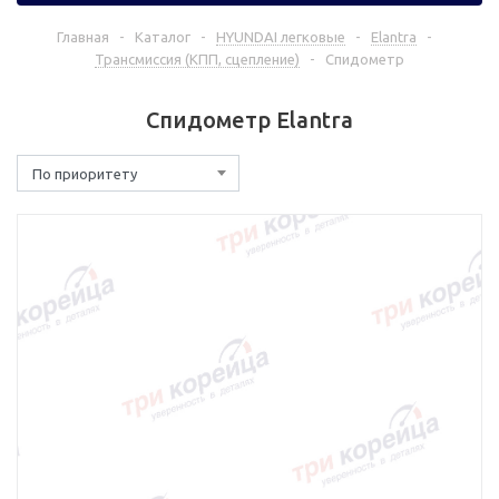
Главная
-
Каталог
-
HYUNDAI легковые
-
Elantra
-
Трансмиссия (КПП, сцепление)
-
Спидометр
Спидометр Elantra
По приоритету